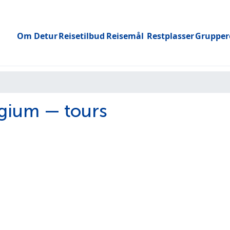
Om Detur
Reisetilbud
Reisemål
Restplasser
Grupper
Toggle submenu
gium — tours