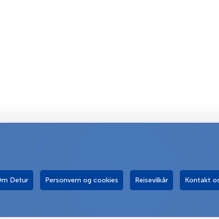
m Detur
Personvern og cookies
Reisevilkår
Kontakt o