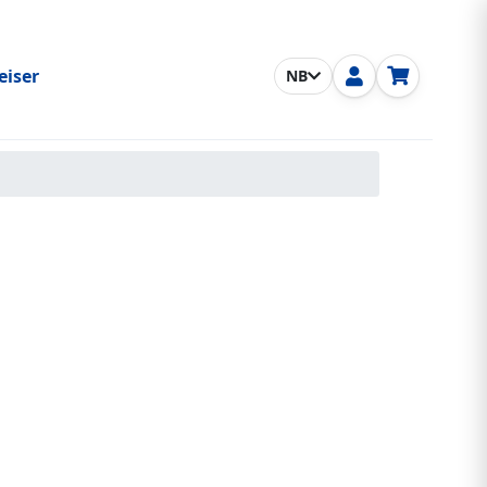
eiser
NB