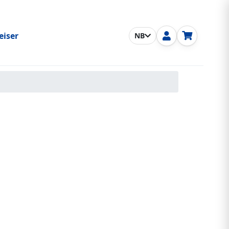
eiser
NB