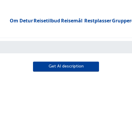
Om Detur
Reisetilbud
Reisemål
Restplasser
Grupper
Toggle submenu
Get AI description