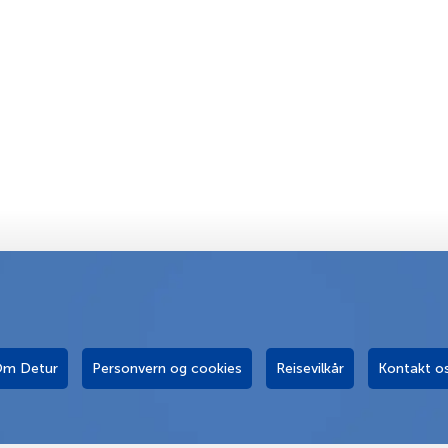
m Detur
Personvern og cookies
Reisevilkår
Kontakt o