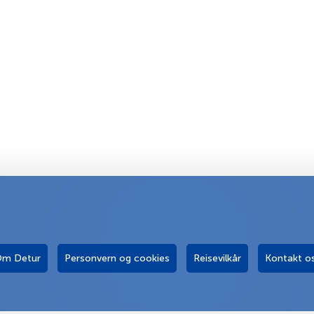
m Detur
Personvern og cookies
Reisevilkår
Kontakt o