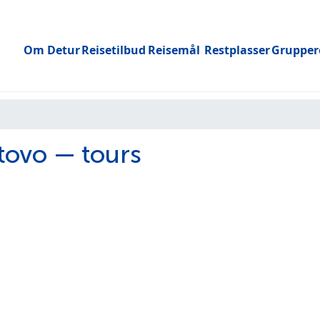
Om Detur
Reisetilbud
Reisemål
Restplasser
Grupper
Toggle submenu
tovo — tours