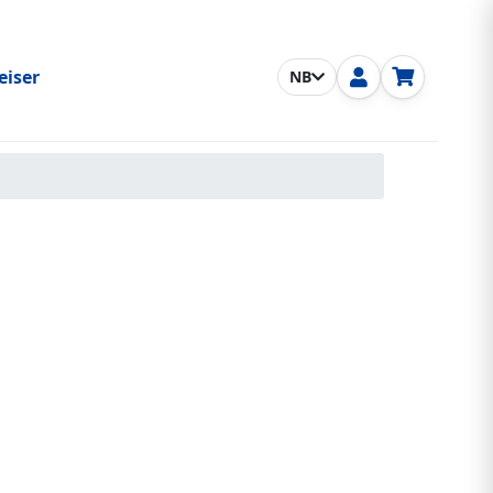
eiser
NB