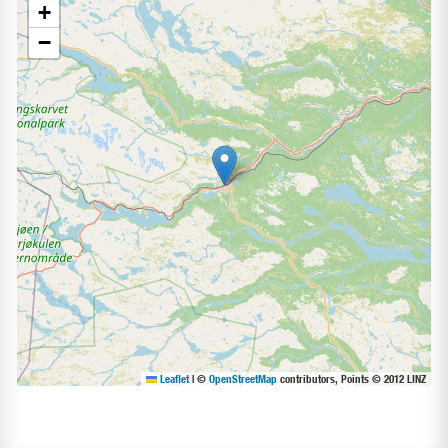
+
−
Leaflet
|
©
OpenStreetMap
contributors, Points © 2012 LINZ