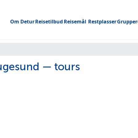
Om Detur
Reisetilbud
Reisemål
Restplasser
Grupper
Toggle submenu
gesund — tours