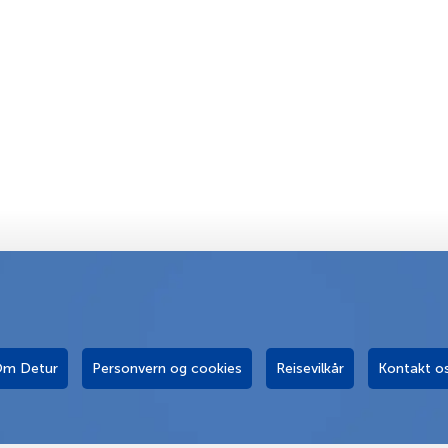
m Detur
Personvern og cookies
Reisevilkår
Kontakt o