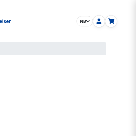
eiser
NB