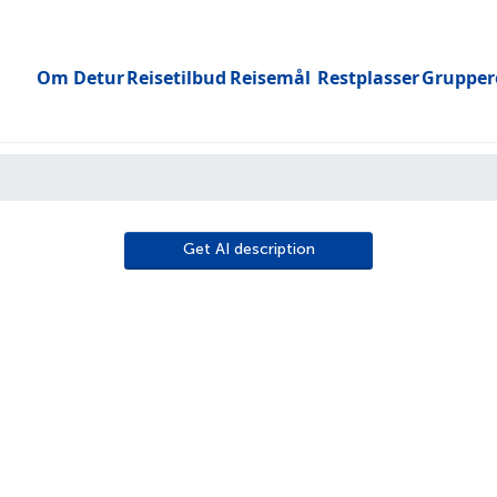
Om Detur
Reisetilbud
Reisemål
Restplasser
Grupper
Toggle submenu
Get AI description