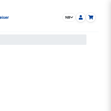
eiser
NB