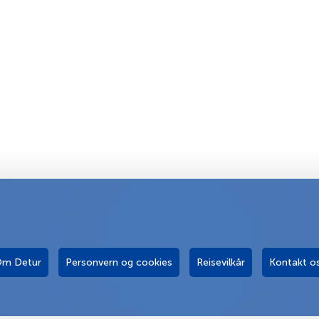
m Detur
Personvern og cookies
Reisevilkår
Kontakt o