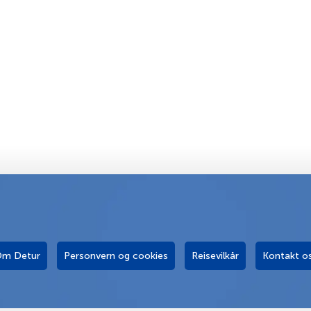
m Detur
Personvern og cookies
Reisevilkår
Kontakt o