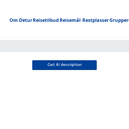
Om Detur
Reisetilbud
Reisemål
Restplasser
Grupper
Toggle submenu
Get AI description