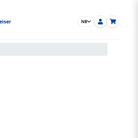
eiser
NB