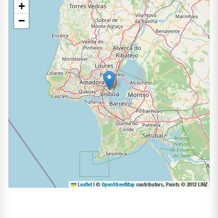
+
−
Leaflet
|
©
OpenStreetMap
contributors, Points © 2012 LINZ