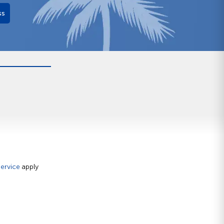
ss
ervice
apply