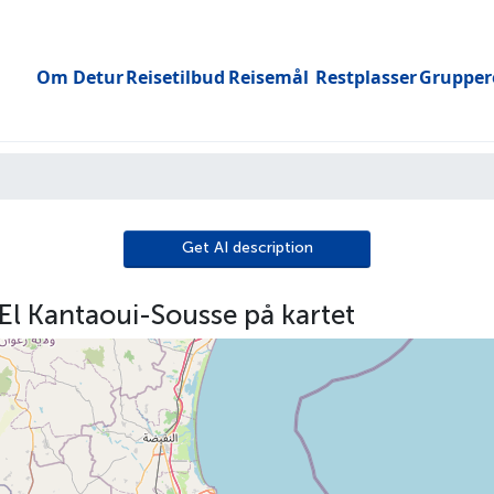
Om Detur
Reisetilbud
Reisemål
Restplasser
Grupper
Toggle submenu
Get AI description
El Kantaoui-Sousse på kartet