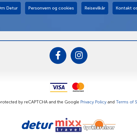
m Detur
Personvern og cookies
Reisevilkår
Kontakt o
s protected by reCAPTCHA and the Google
Privacy Policy
and
Terms of S