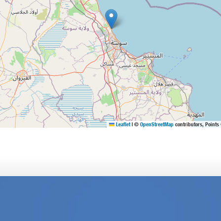
Leaflet
|
©
OpenStreetMap
contributors, Points