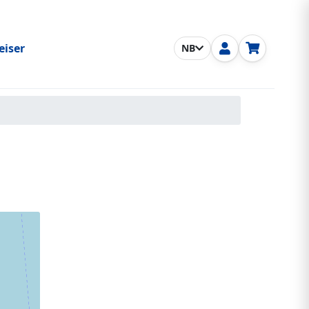
eiser
NB