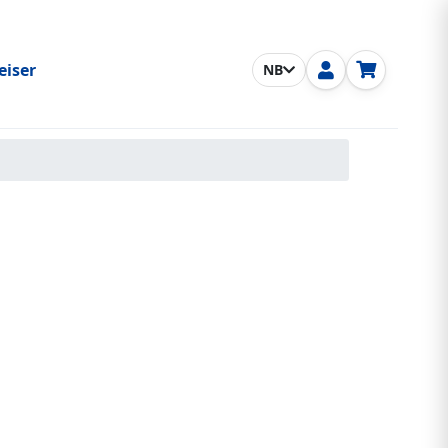
eiser
NB