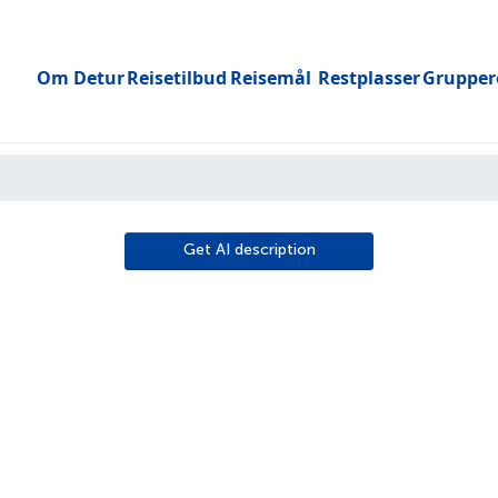
Om Detur
Reisetilbud
Reisemål
Restplasser
Grupper
Toggle submenu
Get AI description