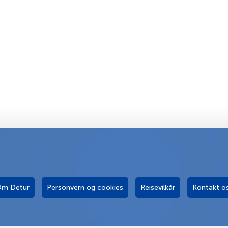
m Detur
Personvern og cookies
Reisevilkår
Kontakt o