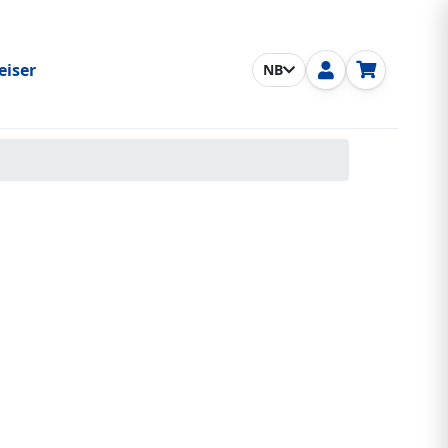
eiser
NB