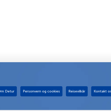
m Detur
Personvern og cookies
Reisevilkår
Kontakt o