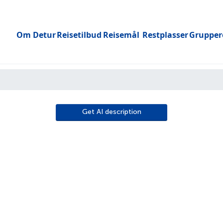
Om Detur
Reisetilbud
Reisemål
Restplasser
Grupper
Toggle submenu
Get AI description