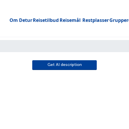
Om Detur
Reisetilbud
Reisemål
Restplasser
Grupper
Toggle submenu
Get AI description