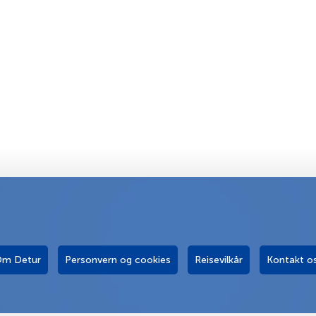
m Detur
Personvern og cookies
Reisevilkår
Kontakt o