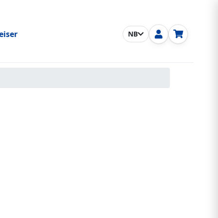
eiser
NB