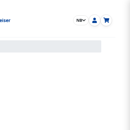
eiser
NB