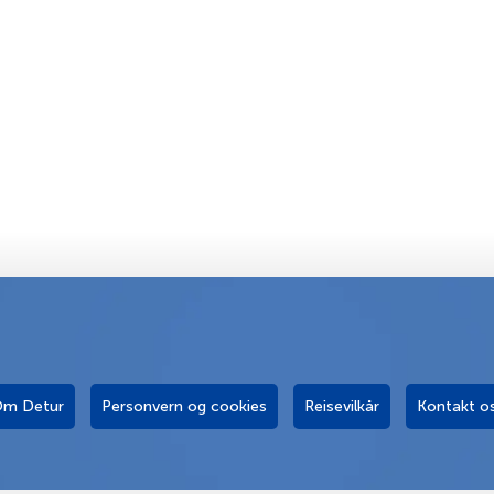
m Detur
Personvern og cookies
Reisevilkår
Kontakt o