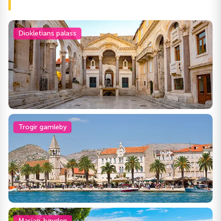
Diokletians palass
Trogir gamleby
Marjan-høyden