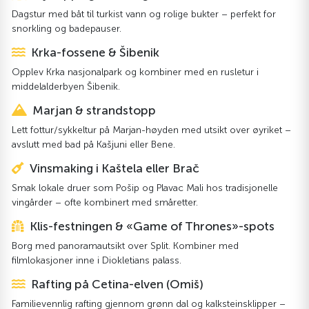
Dagstur med båt til turkist vann og rolige bukter – perfekt for
snorkling og badepauser.
Krka-fossene & Šibenik
Opplev Krka nasjonalpark og kombiner med en rusletur i
middelalderbyen Šibenik.
Marjan & strandstopp
Lett fottur/sykkeltur på Marjan-høyden med utsikt over øyriket –
avslutt med bad på Kašjuni eller Bene.
Vinsmaking i Kaštela eller Brač
Smak lokale druer som Pošip og Plavac Mali hos tradisjonelle
vingårder – ofte kombinert med småretter.
Klis-festningen & «Game of Thrones»-spots
Borg med panoramautsikt over Split. Kombiner med
filmlokasjoner inne i Diokletians palass.
Rafting på Cetina-elven (Omiš)
Familievennlig rafting gjennom grønn dal og kalksteinsklipper –